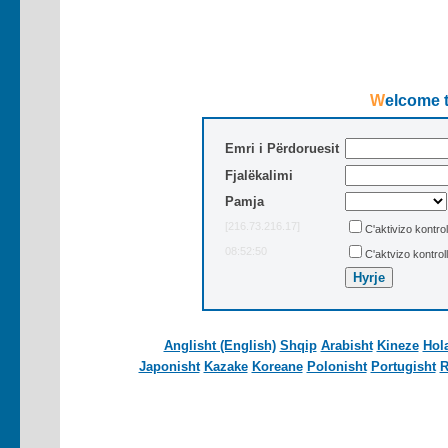
Welcome
Emri i Përdoruesit
Fjalëkalimi
Pamja
[216.73.216.17]
C'aktivizo kontrol
08:52:50
C'aktvizo kontrol
Anglisht (English)
Shqip
Arabisht
Kineze
Hol
Japonisht
Kazake
Koreane
Polonisht
Portugisht
R