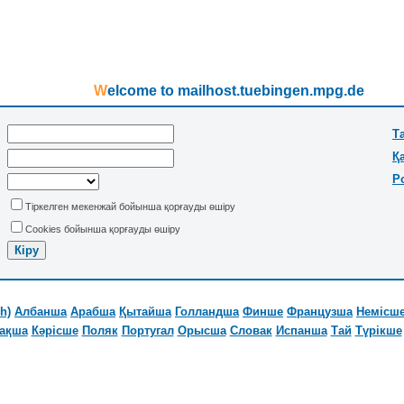
Welcome to mailhost.tuebingen.mpg.de
Т
Қ
P
Тіркелген мекенжай бойынша қорғауды өшіру
Cookies бойынша қорғауды өшіру
h)
Албанша
Арабша
Қытайша
Голландша
Финше
Французша
Немісш
зақша
Кәрісше
Поляк
Португал
Орысша
Словак
Испанша
Тай
Түрікше