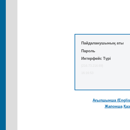
Пайдаланушының аты
Пароль
Интерфейс Түрі
[216.73.216.69]
16:16:53
Ағылшынша (Englis
Жапонша
Қа