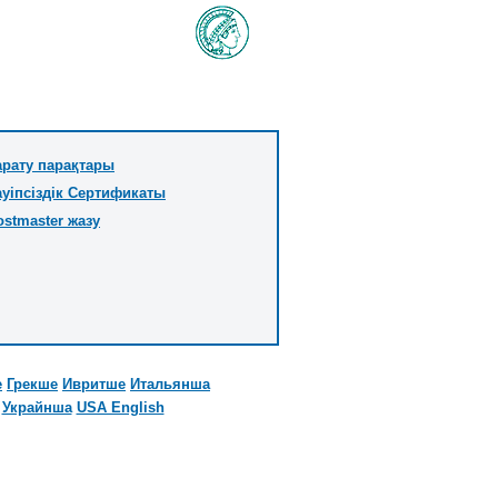
арату парақтары
ауіпсіздік Сертификаты
ostmaster жазу
е
Грекше
Ивритше
Итальянша
Украйнша
USA English