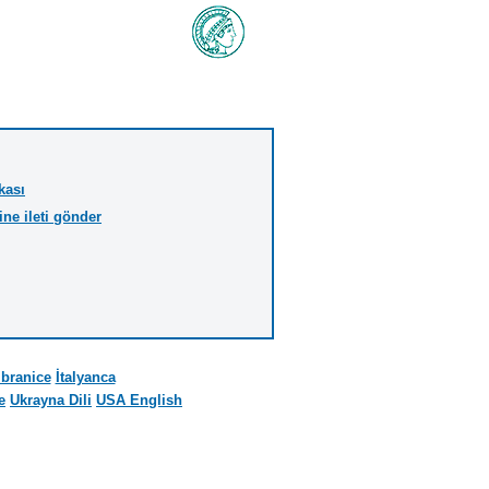
kası
ine ileti gönder
İbranice
İtalyanca
e
Ukrayna Dili
USA English