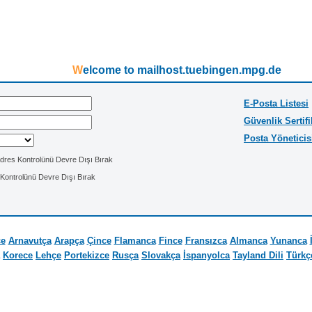
Welcome to mailhost.tuebingen.mpg.de
E-Posta Listesi
Güvenlik Sertifi
Posta Yöneticis
Adres Kontrolünü Devre Dışı Bırak
Kontrolünü Devre Dışı Bırak
ce
Arnavutça
Arapça
Çince
Flamanca
Fince
Fransızca
Almanca
Yunanca
Korece
Lehçe
Portekizce
Rusça
Slovakça
İspanyolca
Tayland Dili
Türkç