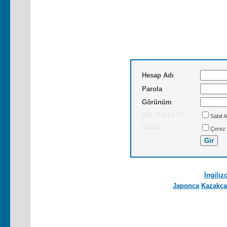
Hesap Adı
Parola
Görünüm
[216.73.216.177]
Sabit 
23:02:31
Çerez 
İngiliz
Japonca
Kazakça